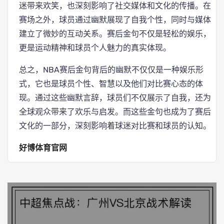
迷带来欢笑，也深刻影响了社交媒体和文化的传播。在
赛场之外，球员通过幽默展现了自我个性，同时与媒体
建立了微妙的互动关系。赛后金句不仅是轻松的娱乐，
更是运动精神和球员个人魅力的真实体现。
总之，NBA赛后金句背后的幽默不仅仅是一种娱乐形
式，它也是球员个性、智慧以及他们对比赛心态的体
现。通过这些幽默言辞，球员们不仅展示了自我，还为
全球观众带来了欢乐与启发。而这些金句也成为了赛后
文化的一部分，深刻影响着球迷对比赛和球员的认知。
好博体育官网