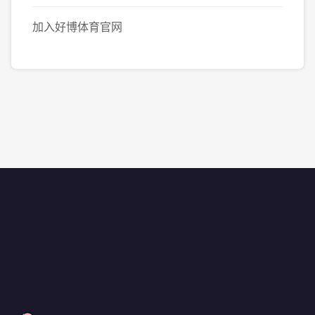
加入好博体育官网