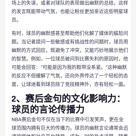
场上的失误，或者对球队的表现做出幽默的总结，这样
的发言既能带动气氛，也能让粉丝更加亲近这些明星球
员。
有时，球员的幽默感甚至帮助他们化解了媒体的尴尬问
题。当记者提问一些敏感或有挑战性的问题时，球员用
幽默的方式回应，既避免了冲突，又能巧妙地展示他们
的智慧。例如，一位球员被问到比赛失利的原因时，他
可能会回答：“可能是因为我的鞋带没系紧。”这种幽默
的反应不但缓解了气氛，还向外界传达了一个轻松的态
度，让球迷看到球员除了竞技精神外，亦有轻松一面。
2、赛后金句的文化影响力：
球员的言论传播力
NBA赛后金句不仅在当下的比赛中引发笑声，更在全
球范围内拥有巨大的传播力。球员的幽默言论通常会迅