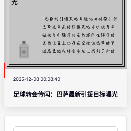
2025-12-08 00:08:40
足球转会传闻：巴萨最新引援目标曝光