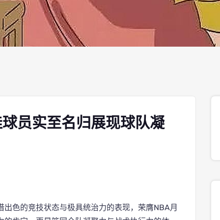
佳球员实至名归展现球队凝
借出色的竞技状态与极具统治力的表现，荣膺NBA月