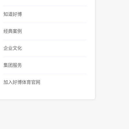
知道好博
经典案例
企业文化
集团服务
加入好博体育官网