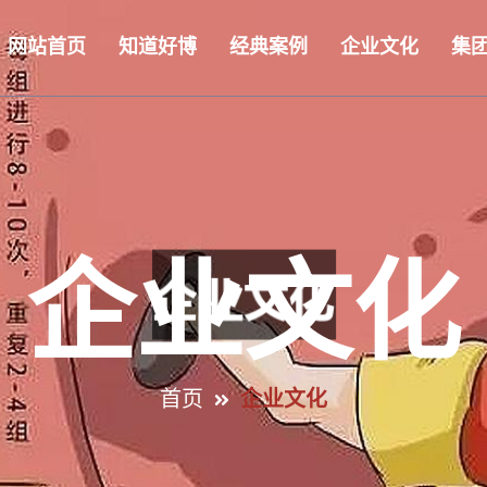
网站首页
知道好博
经典案例
企业文化
集
企业文化
首页
企业文化