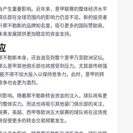
会产生重要影响。近年来，意甲联赛的整体经济水平
俱乐部在全球范围内的影响力仍显不足。新的投资者
升那不勒斯的品牌知名度，吸引更多的国际赞助商，
未来发展提供更加稳定的资金支持。
应
那不勒斯本身，还会波及到整个意甲乃至欧洲足坛。
那么意甲其他俱乐部也将感受到压力。尤其是传统强
可能不得不加大投入以保持竞争力。此时，意甲的转
竞争也会更为激烈。
到影响。随着那不勒斯转会资金的注入，球队将有更
的整体实力。而这也将吸引其他豪门俱乐部的关注，
联赛，英超、西甲等欧洲五大联赛的球队将在这场竞
将促使更多的转会交易频繁发生。