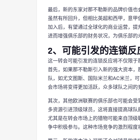
最后，新的东家对那不勒斯的品牌价值也
虽然有所回升，但相比英超和西甲，意甲
加入后，有望通过全球化的商业运营，提
进而增强俱乐部的财务状况，为俱乐部的
2、可能引发的连锁反
这一转会可能引发的连锁反应将不仅限于
首先，如果那不勒斯引入新的强大资本，
队，如尤文图斯、国际米兰和AC米兰，
会市场将变得更加活跃，众多球队之间的
其次，其他欧洲联赛的俱乐部也可能会受
多资源引进顶级球员，这将直接提高球队
尤其是在转会市场上的猎物可能来自顶级
争中积极参与。这种市场竞争的激烈程度