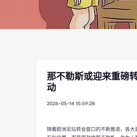
那不勒斯或迎来重磅
动
2026-05-14 15:59:28
随着欧洲足坛转会窗口的不断推进，各大