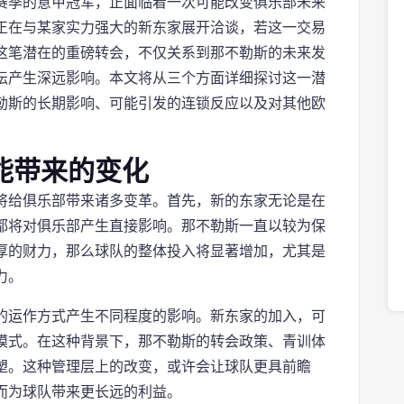
赛季的意甲冠军，正面临着一次可能改变俱乐部未来
正在与某家实力强大的新东家展开洽谈，若这一交易
这笔潜在的重磅转会，不仅关系到那不勒斯的未来发
坛产生深远影响。本文将从三个方面详细探讨这一潜
勒斯的长期影响、可能引发的连锁反应以及对其他欧
能带来的变化
将给俱乐部带来诸多变革。首先，新的东家无论是在
都将对俱乐部产生直接影响。那不勒斯一直以较为保
厚的财力，那么球队的整体投入将显著增加，尤其是
力。
的运作方式产生不同程度的影响。新东家的加入，可
模式。在这种背景下，那不勒斯的转会政策、青训体
塑。这种管理层上的改变，或许会让球队更具前瞻
而为球队带来更长远的利益。