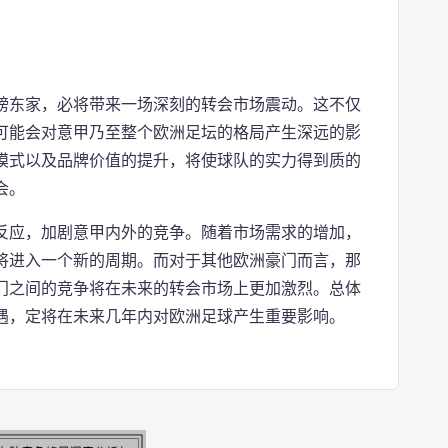
磅东家，必将带来一场深刻的转会市场震动。这不仅
可能会对意甲乃至整个欧洲足坛的格局产生深远的影
模式以及品牌价值的提升，将使球队的实力得到质的
会。
反应，加剧意甲内外的竞争。随着市场需求的增加，
将进入一个新的周期。而对于其他欧洲豪门而言，那
门之间的竞争将在未来的转会市场上更加激烈。总体
遇，定将在未来几年内对欧洲足球产生重要影响。