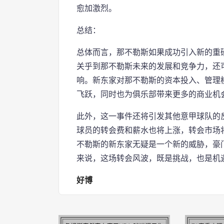
愈加激烈。
总结：
总体而言，那不勒斯如果成功引入新的重
关乎到那不勒斯未来的发展和竞争力，还
响。新东家对那不勒斯的资本投入、管理
飞跃，同时也为俱乐部带来更多的商业机
此外，这一事件还将引发其他意甲球队的
球员的转会费和薪水也将上涨，转会市场
不勒斯的新东家无疑是一个新的威胁，豪
来说，这场转会风波，既是挑战，也是机
好博